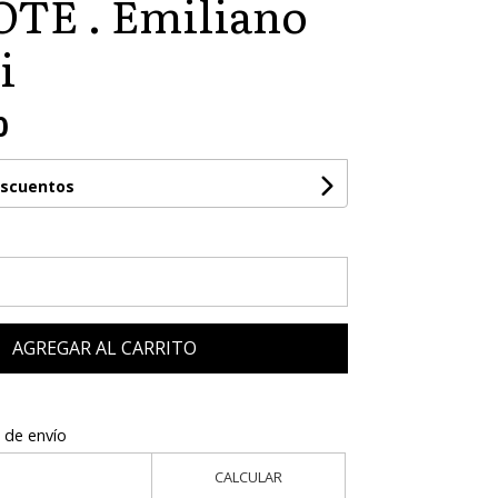
OTE . Emiliano
i
0
escuentos
AGREGAR AL CARRITO
 de envío
CALCULAR