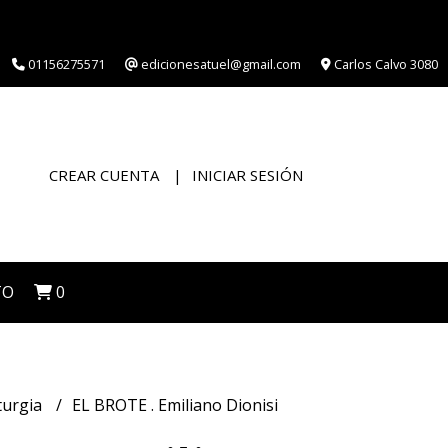
01156275571
edicionesatuel@gmail.com
Carlos Calvo 3080
CREAR CUENTA
INICIAR SESIÓN
TO
0
urgia
EL BROTE . Emiliano Dionisi