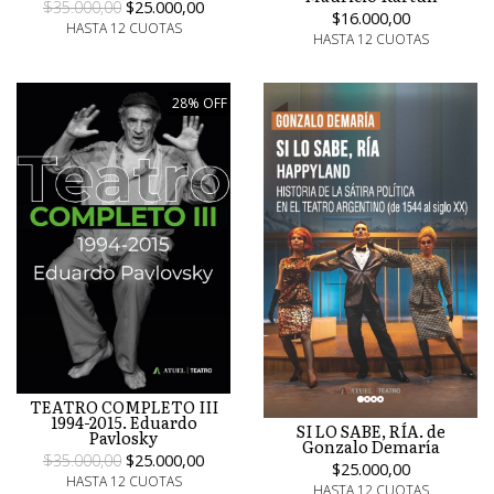
$35.000,00
$25.000,00
$16.000,00
HASTA 12 CUOTAS
HASTA 12 CUOTAS
28% OFF
TEATRO COMPLETO III
1994-2015. Eduardo
SI LO SABE, RÍA. de
Pavlosky
Gonzalo Demaría
$35.000,00
$25.000,00
$25.000,00
HASTA 12 CUOTAS
HASTA 12 CUOTAS